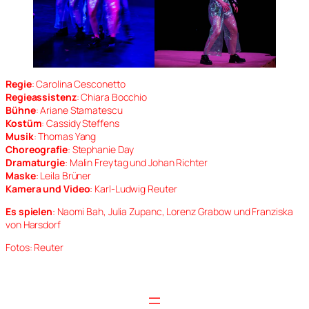
Regie
: Carolina Cesconetto
Regieassistenz
: Chiara Bocchio
Bühne
: Ariane Stamatescu
Kostüm
: Cassidy Steffens
Musik
: Thomas Yang
Choreografie
: Stephanie Day
Dramaturgie
: Malin Freytag und Johan Richter
Maske
: Leila Brüner
Kamera und Video
: Karl-Ludwig Reuter
Es spielen
: Naomi Bah, Julia Zupanc, Lorenz Grabow und Franziska
von Harsdorf
Fotos: Reuter